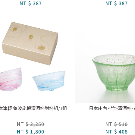
NT
$ 387
NT
$ 387
本津輕 兔波旋轉清酒杯對杯組/1組
日本庄內 <竹>清酒杯-7
NT
$ 2,250
NT
$ 510
NT
$ 1,800
NT
$ 408