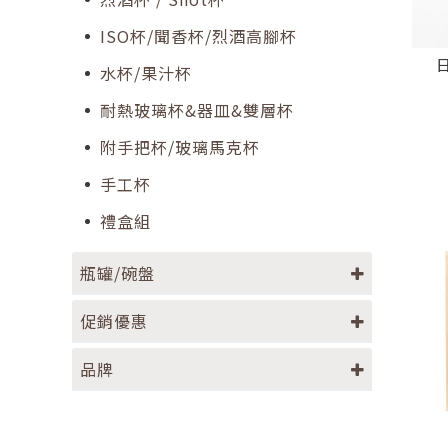
ISO杯/聞香杯/烈酒高腳杯
日
水杯/果汁杯
耐熱玻璃杯&器皿&雙層杯
附手把杯/玻璃馬克杯
手工杯
禮盒組
瓶罐/碗盤
促銷優惠
品牌