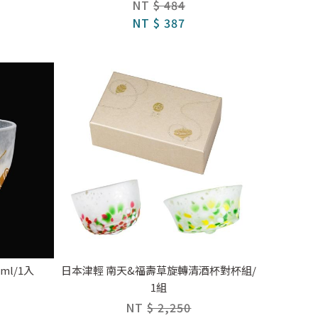
NT
$ 484
NT
$ 387
ml/1入
日本津輕 南天&福壽草旋轉清酒杯對杯組/
1組
NT
$ 2,250