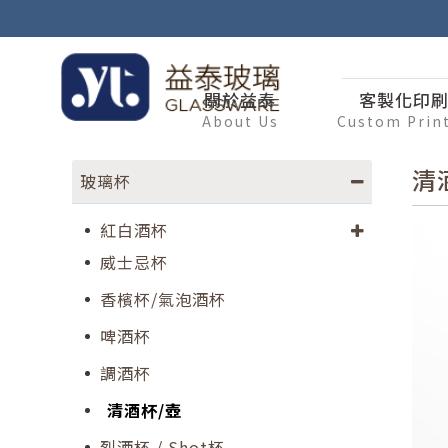
關於益泰
客製化印
About Us
Custom Prin
清
玻璃杯
紅白酒杯
威士忌杯
香檳杯/氣泡酒杯
啤酒杯
調酒杯
清酒杯/壺
烈酒杯 / Shot杯