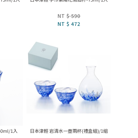
NT
$ 590
NT
$ 472
ml/1入
日本津輕 岩清水一壺兩杯(禮盒組)/1組