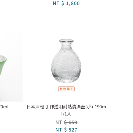
NT
$ 1,800
0ml
日本津輕 手作透明耐熱清酒壺(小)-190m
l/1入
NT
$ 659
NT
$ 527